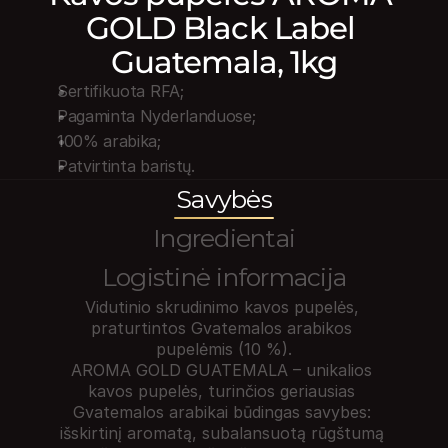
GOLD Black Label 
Guatemala, 1kg
Sertifikuota RFA;
Pagaminta Nyderlanduose;
100% arabika;
Patvirtinta baristų.
Savybės
Ingredientai
Logistinė informacija
Vidutinio skrudinimo kavos pupelės, 
praturtintos Gvatemalos arabikos 
pupelėmis (10 %).

AROMA GOLD GUATEMALA – unikalios 
kavos pupelės, turinčios geriausias 
Gvatemalos arabikai būdingas savybes: 
išskirtinį aromatą, subalansuotą rūgštumą 