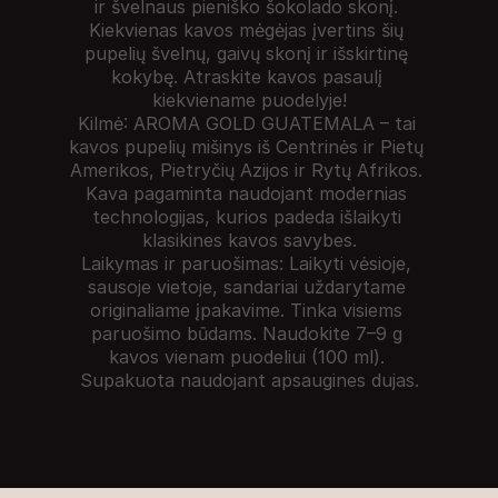
ir švelnaus pieniško šokolado skonį. 
Kiekvienas kavos mėgėjas įvertins šių 
pupelių švelnų, gaivų skonį ir išskirtinę 
kokybę. Atraskite kavos pasaulį 
kiekviename puodelyje!

Kilmė: AROMA GOLD GUATEMALA – tai 
kavos pupelių mišinys iš Centrinės ir Pietų 
Amerikos, Pietryčių Azijos ir Rytų Afrikos. 
Kava pagaminta naudojant modernias 
technologijas, kurios padeda išlaikyti 
klasikines kavos savybes.

Laikymas ir paruošimas: Laikyti vėsioje, 
sausoje vietoje, sandariai uždarytame 
originaliame įpakavime. Tinka visiems 
paruošimo būdams. Naudokite 7–9 g 
kavos vienam puodeliui (100 ml). 
Supakuota naudojant apsaugines dujas.