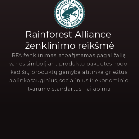
Rainforest Alliance 
ženklinimo reikšmė
RFA ženklinimas, atpažįstamas pagal žalią 
varlės simbolį ant produkto pakuotės, rodo, 
kad šių produktų gamyba atitinka griežtus 
aplinkosauginius, socialinius ir ekonominio 
tvarumo standartus. Tai apima: