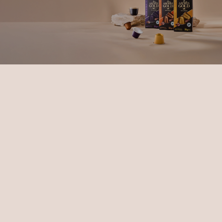
 kapsulių 
ortimentas