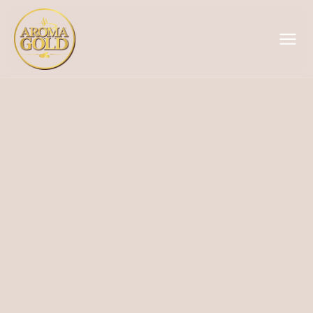
Katalogas
Apie mus
Tvarumas
Naujienos
Kontaktai
VA VERTA
UKSO
 Aroma Gold – vietą, kur susitinka 
 ilgametė patirtis, kuriant tobulą 
kavos puodelį.