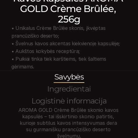
GOLD Crème Brûlée, 
256g
• Unikalus Crème Brûlée skonis, įkvėptas 
prancūziško deserto;
• Švelnus kavos akcentas kiekvienoje kapsulėje;
• Aukštos kokybės receptūra;
• Puikiai tinka tiek karštiems, tiek šaltiems 
gėrimams.
Savybės
Ingredientai
Logistinė informacija
AROMA GOLD Crème Brûlée skonio kavos 
kapsulės – tai išskirtinio skonio patirtis, 
kurioje subtilus kavos intensyvumas dera 
su gurmanišku prancūziško deserto 
švelnumu.